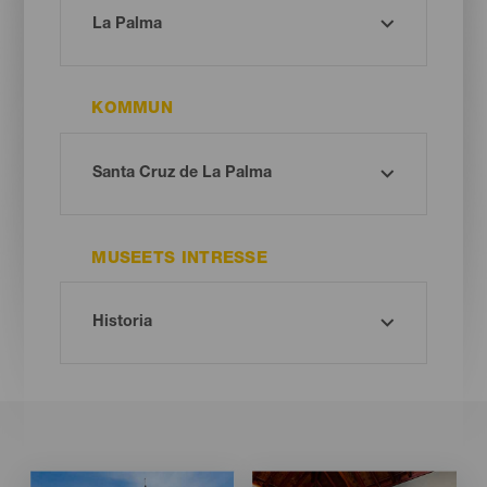
KOMMUN
MUSEETS INTRESSE
Imagen
Imagen
Imagen
Imagen