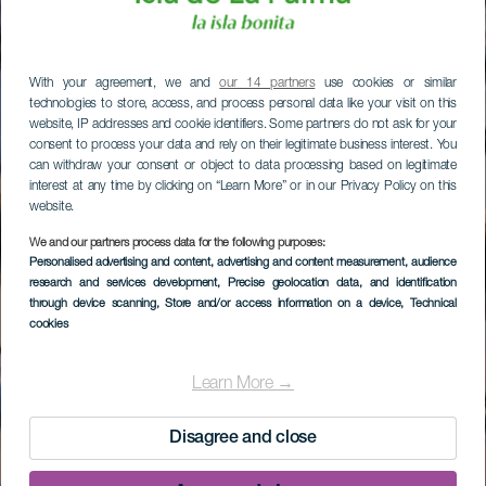
With your agreement, we and
our 14 partners
use cookies or similar
technologies to store, access, and process personal data like your visit on this
website, IP addresses and cookie identifiers. Some partners do not ask for your
consent to process your data and rely on their legitimate business interest. You
can withdraw your consent or object to data processing based on legitimate
interest at any time by clicking on “Learn More” or in our Privacy Policy on this
website.
We and our partners process data for the following purposes:
Personalised advertising and content, advertising and content measurement, audience
research and services development
, Precise geolocation data, and identification
through device scanning
, Store and/or access information on a device
, Technical
cookies
Learn More →
Disagree and close