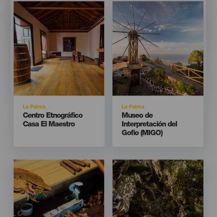
Imagen
Imagen
Imagen
Imagen
Listado
Listado
Isla
Isla
La Palma
La Palma
Titular
Titular
Centro Etnográfico
Museo de
Casa El Maestro
Interpretación del
Gofio (MIGO)
Imagen
Imagen
Imagen
Imagen
Listado
Listado