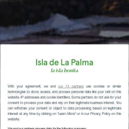
With your agreement, we and
our 14 partners
use cookies or similar
technologies to store, access, and process personal data like your visit on this
website, IP addresses and cookie identifiers. Some partners do not ask for your
consent to process your data and rely on their legitimate business interest. You
can withdraw your consent or object to data processing based on legitimate
interest at any time by clicking on “Learn More” or in our Privacy Policy on this
website.