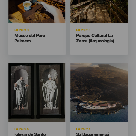
Isla
Isla
La Palma
La Palma
Titular
Titular
Museo del Puro
Parque Cultural La
Palmero
Zarza (Arqueología)
Imagen
Imagen
Imagen
Imagen
Listado
Listado
Isla
Isla
La Palma
La Palma
Titular
Titular
Iglesia de Santo
Saltlagunerne på