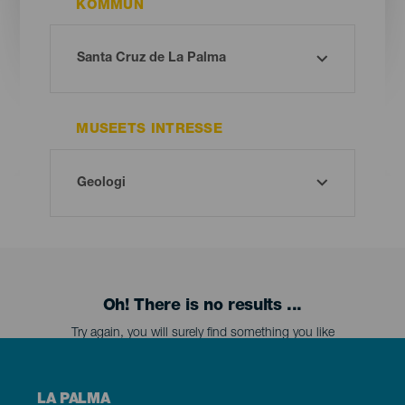
KOMMUN
MUSEETS INTRESSE
Oh! There is no results ...
Try again, you will surely find something you like
Menú
LA PALMA