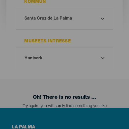
KOMMUN
MUSEETS INTRESSE
Oh! There is no results ...
Try again, you will surely find something you like
Menú
LA PALMA