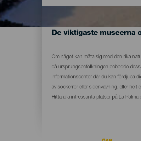
De viktigaste museerna 
Om något kan mäta sig med den rika nature
då ursprungsbefolkningen bebodde dessa ma
informationscenter där du kan fördjupa d
av sockerrör eller sidenvävning, eller hel
Hitta alla intressanta platser på La Palm