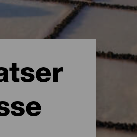
atser
esse