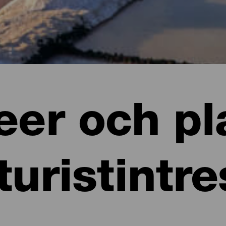
er och pl
turistintr