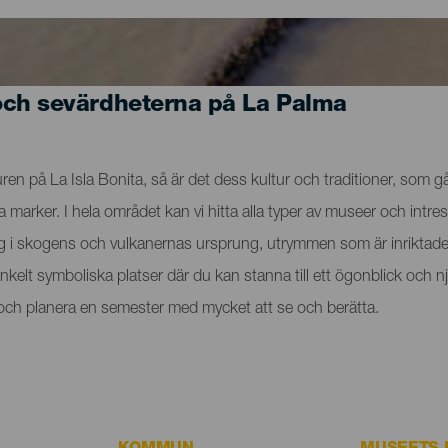
och sevärdheterna på La Palma
n på La Isla Bonita, så är det dess kultur och traditioner, som går
rker. I hela området kan vi hitta alla typer av museer och intres
ig i skogens och vulkanernas ursprung, utrymmen som är inriktade 
t enkelt symboliska platser där du kan stanna till ett ögonblick o
a och planera en semester med mycket att se och berätta.