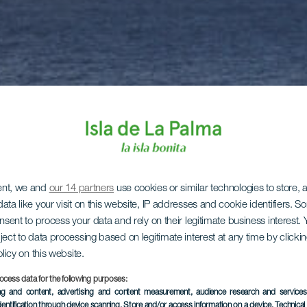
ent, we and
our 14 partners
use cookies or similar technologies to store,
ata like your visit on this website, IP addresses and cookie identifiers. 
onsent to process your data and rely on their legitimate business interest
ject to data processing based on legitimate interest at any time by click
olicy on this website.
ocess data for the following purposes:
ing and content, advertising and content measurement, audience research and service
dentification through device scanning
, Store and/or access information on a device
, Technica