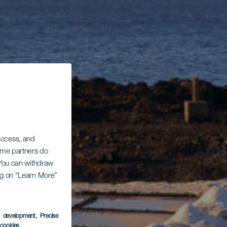
 access, and
Some partners do
. You can withdraw
ing on “Learn More”
s development
, Precise
l cookies