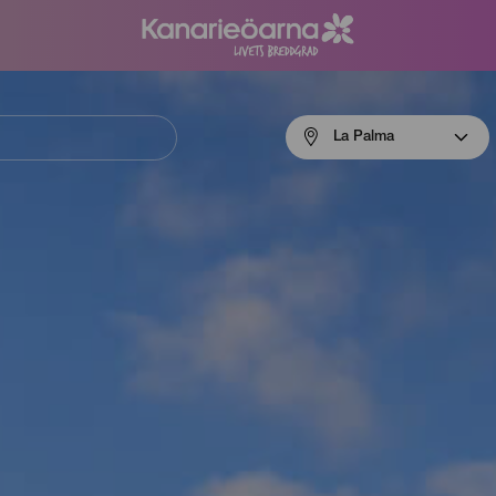
Menú
La Palma
navigation
La
Palma