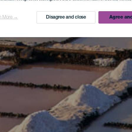
n More →
Disagree and close
Agree and