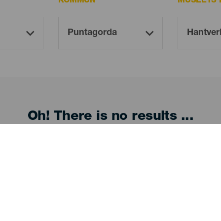
KOMMUN
MUSEETS 
Oh! There is no results ...
Try again, you will surely find something you like