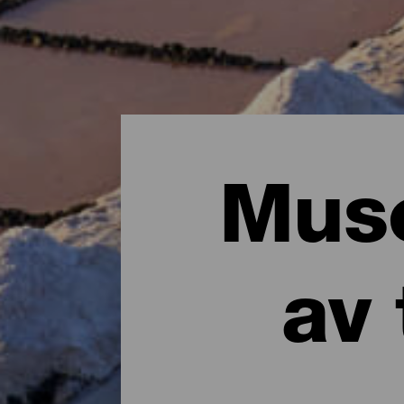
Muse
av 