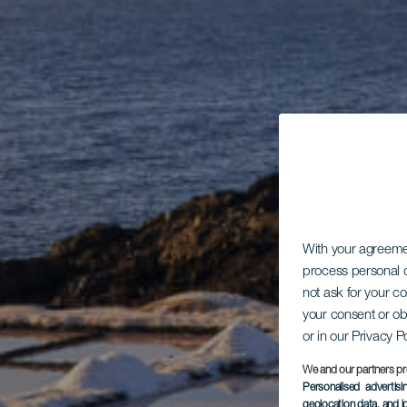
With your agreem
process personal d
not ask for your c
your consent or ob
or in our Privacy P
We and our partners pr
Personalised advertis
geolocation data, and i