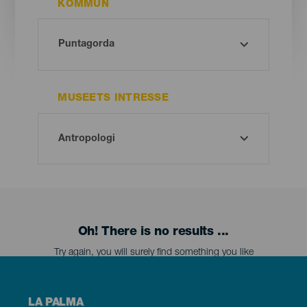
KOMMUN
MUSEETS INTRESSE
Oh! There is no results ...
Try again, you will surely find something you like
Menú
LA PALMA