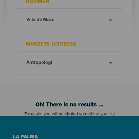
KOMMUN
MUSEETS INTRESSE
Oh! There is no results ...
Try again, you will surely find something you like
Menú
LA PALMA