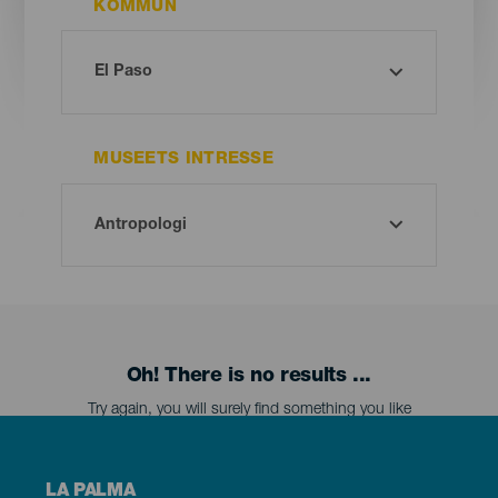
KOMMUN
MUSEETS INTRESSE
Oh! There is no results ...
Try again, you will surely find something you like
Menú
LA PALMA