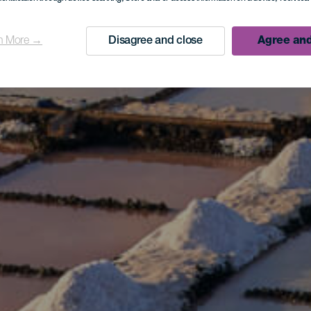
n More →
Disagree and close
Agree and