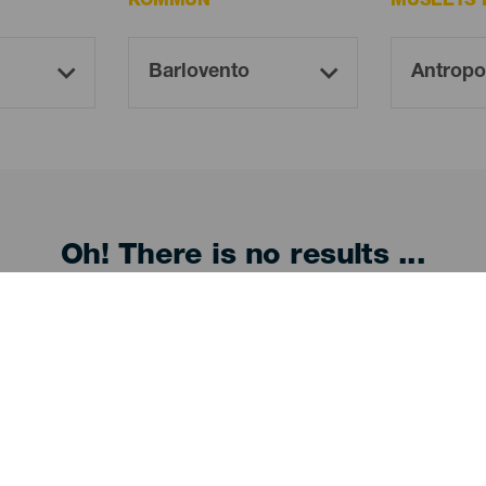
KOMMUN
MUSEETS 
Oh! There is no results ...
Try again, you will surely find something you like