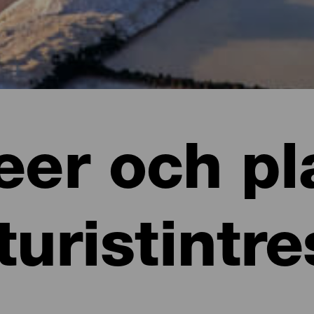
er och pl
turistintr