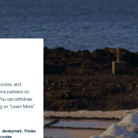
 access, and
Some partners do
. You can withdraw
ing on “Learn More”
s development
, Precise
l cookies