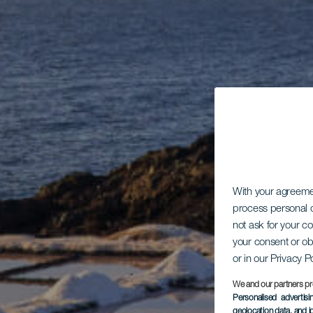
With your agreem
process personal d
not ask for your c
your consent or ob
or in our Privacy P
We and our partners pr
Personalised advertis
geolocation data, and i