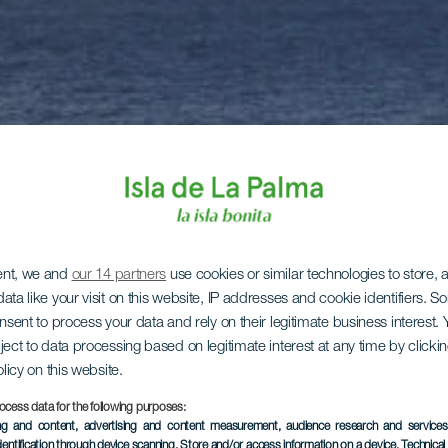
ent, we and
our 14 partners
use cookies or similar technologies to store,
ata like your visit on this website, IP addresses and cookie identifiers. 
onsent to process your data and rely on their legitimate business interest
ject to data processing based on legitimate interest at any time by click
olicy on this website.
ocess data for the following purposes:
ing and content, advertising and content measurement, audience research and service
dentification through device scanning
, Store and/or access information on a device
, Technica