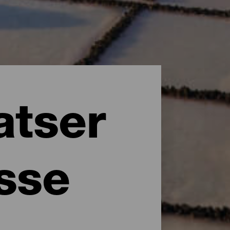
atser
esse