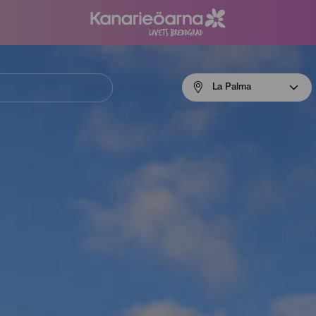
Menú
La Palma
navigation
La
Palma