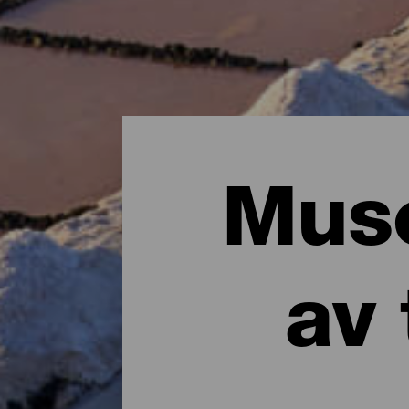
Muse
av 