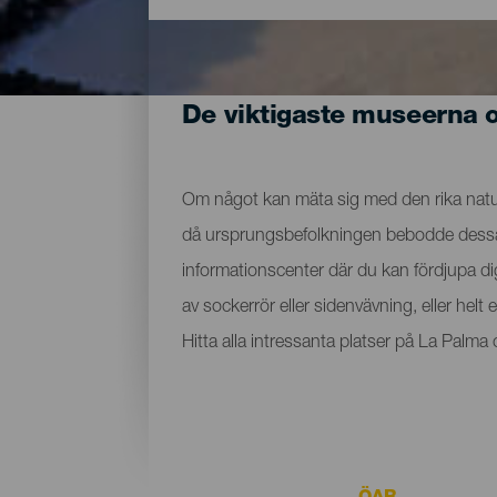
De viktigaste museerna 
Om något kan mäta sig med den rika nature
då ursprungsbefolkningen bebodde dessa ma
informationscenter där du kan fördjupa d
av sockerrör eller sidenvävning, eller hel
Hitta alla intressanta platser på La Palm