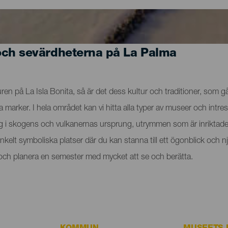
och sevärdheterna på La Palma
n på La Isla Bonita, så är det dess kultur och traditioner, som går
rker. I hela området kan vi hitta alla typer av museer och intres
ig i skogens och vulkanernas ursprung, utrymmen som är inriktade 
t enkelt symboliska platser där du kan stanna till ett ögonblick o
a och planera en semester med mycket att se och berätta.