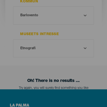
KOMMUN
MUSEETS INTRESSE
Oh! There is no results ...
Try again, you will surely find something you like
Menú
LA PALMA