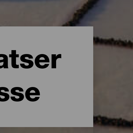
atser
esse