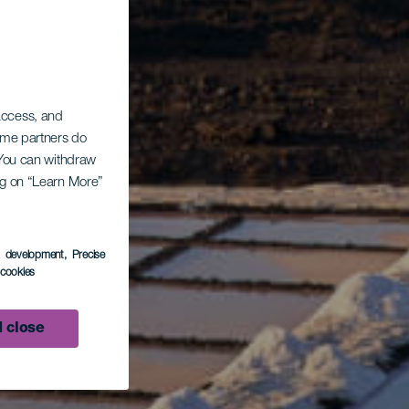
 access, and
Some partners do
. You can withdraw
ing on “Learn More”
s development
, Precise
l cookies
 close