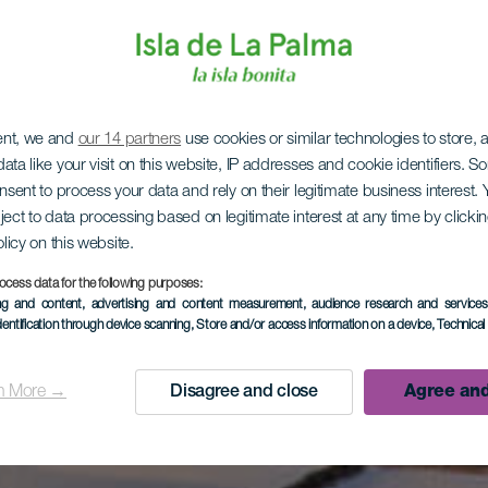
ent, we and
our 14 partners
use cookies or similar technologies to store,
ata like your visit on this website, IP addresses and cookie identifiers. 
onsent to process your data and rely on their legitimate business interest
ject to data processing based on legitimate interest at any time by click
olicy on this website.
ocess data for the following purposes:
ing and content, advertising and content measurement, audience research and service
dentification through device scanning
, Store and/or access information on a device
, Technica
n More →
Disagree and close
Agree and