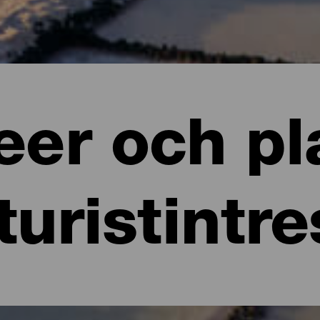
er och pl
turistintr