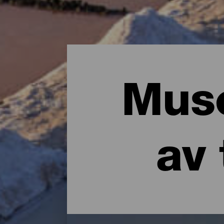
Muse
av 