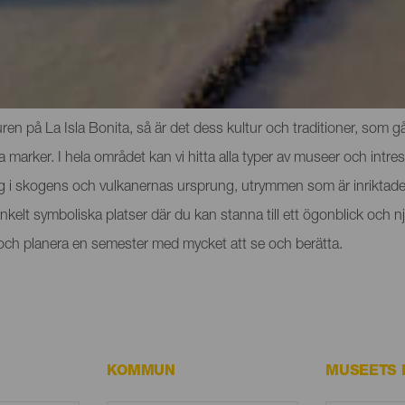
och sevärdheterna på La Palma
n på La Isla Bonita, så är det dess kultur och traditioner, som går
rker. I hela området kan vi hitta alla typer av museer och intres
ig i skogens och vulkanernas ursprung, utrymmen som är inriktade 
t enkelt symboliska platser där du kan stanna till ett ögonblick o
a och planera en semester med mycket att se och berätta.
KOMMUN
MUSEETS 