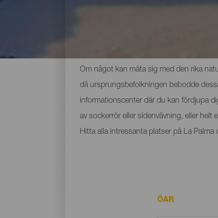
De viktigaste museerna 
Om något kan mäta sig med den rika nature
då ursprungsbefolkningen bebodde dessa ma
informationscenter där du kan fördjupa d
av sockerrör eller sidenvävning, eller hel
Hitta alla intressanta platser på La Palm
ÖAR