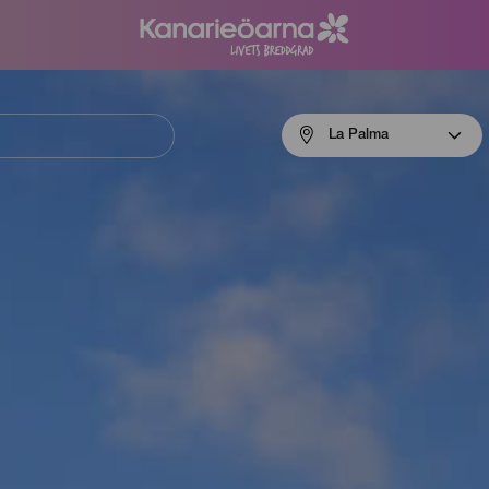
Menú
La Palma
navigation
La
Palma