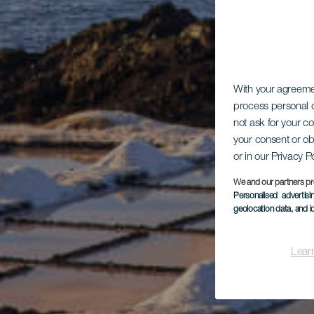
With your agreem
process personal d
not ask for your c
your consent or ob
or in our Privacy P
We and our partners pr
Personalised advertis
geolocation data, and i
Lear