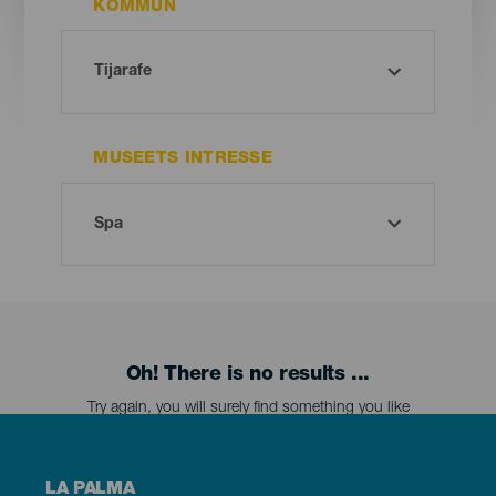
KOMMUN
MUSEETS INTRESSE
Oh! There is no results ...
Try again, you will surely find something you like
Menú
LA PALMA