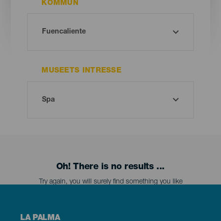
KOMMUN
MUSEETS INTRESSE
Oh! There is no results ...
Try again, you will surely find something you like
Menú
LA PALMA