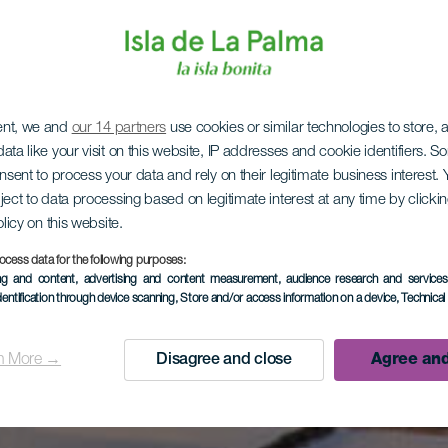
ent, we and
our 14 partners
use cookies or similar technologies to store,
ata like your visit on this website, IP addresses and cookie identifiers. 
onsent to process your data and rely on their legitimate business interest
ject to data processing based on legitimate interest at any time by click
olicy on this website.
ocess data for the following purposes:
ing and content, advertising and content measurement, audience research and service
dentification through device scanning
, Store and/or access information on a device
, Technica
n More →
Disagree and close
Agree and