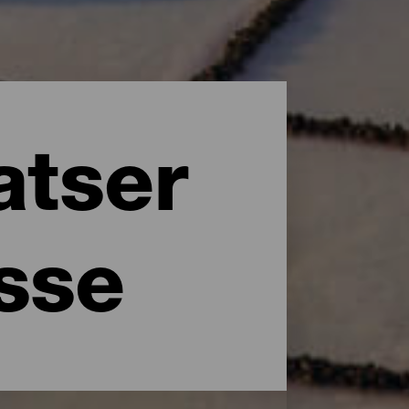
atser
esse