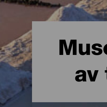
Muse
av 