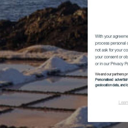
With your agreem
process personal d
not ask for your c
your consent or ob
or in our Privacy P
We and our partners pr
Personalised advertis
geolocation data, and i
Lear