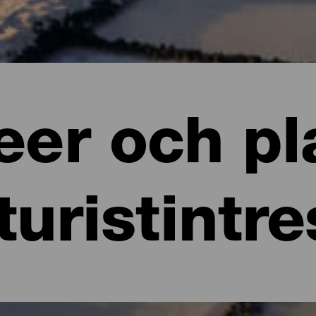
er och pl
turistintr