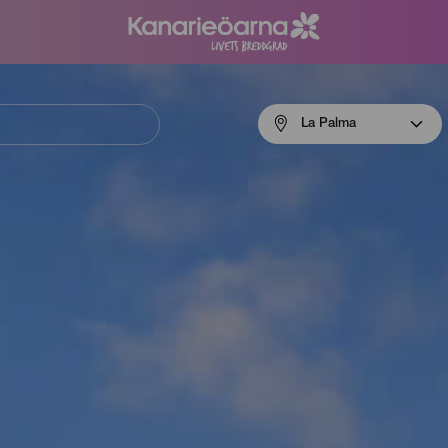
Menú
La Palma
navigation
La
Palma