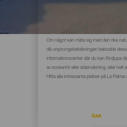
De viktigaste museerna 
Om något kan mäta sig med den rika nature
då ursprungsbefolkningen bebodde dessa ma
informationscenter där du kan fördjupa d
av sockerrör eller sidenvävning, eller hel
Hitta alla intressanta platser på La Palm
ÖAR