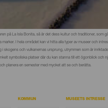
och sevärdheterna på La Palma
n på La Isla Bonita, så är det dess kultur och traditioner, som går
rker. I hela området kan vi hitta alla typer av museer och intres
ig i skogens och vulkanernas ursprung, utrymmen som är inriktade 
t enkelt symboliska platser där du kan stanna till ett ögonblick o
a och planera en semester med mycket att se och berätta.
KOMMUN
MUSEETS INTRESSE