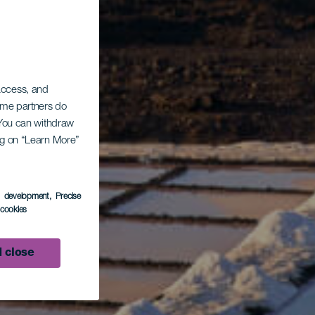
 access, and
Some partners do
. You can withdraw
ing on “Learn More”
s development
, Precise
l cookies
 close