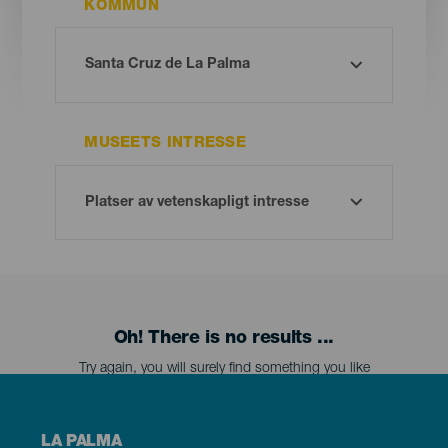
KOMMUN
MUSEETS INTRESSE
Oh! There is no results ...
Try again, you will surely find something you like
Menú
LA PALMA