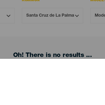
KOMMUN
MUSEET
Oh! There is no results ...
Try again, you will surely find something you like