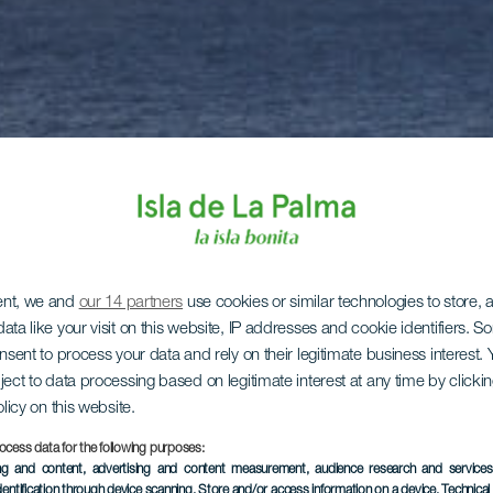
ent, we and
our 14 partners
use cookies or similar technologies to store,
ata like your visit on this website, IP addresses and cookie identifiers. 
onsent to process your data and rely on their legitimate business interest
ject to data processing based on legitimate interest at any time by click
olicy on this website.
ocess data for the following purposes:
ing and content, advertising and content measurement, audience research and service
dentification through device scanning
, Store and/or access information on a device
, Technica