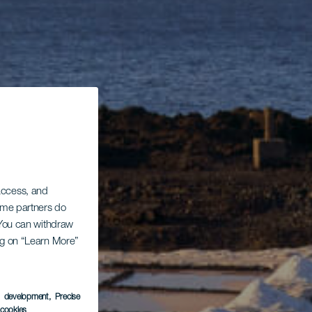
 access, and
Some partners do
. You can withdraw
ing on “Learn More”
s development
, Precise
l cookies