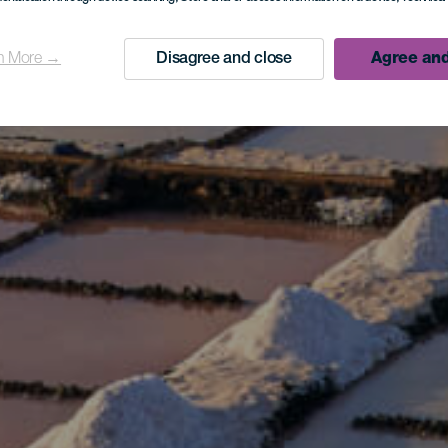
n More →
Disagree and close
Agree and