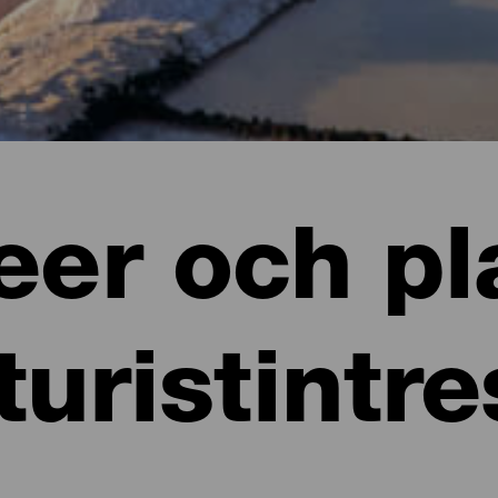
er och pl
turistintr