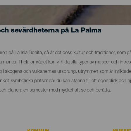
och sevärdheterna på La Palma
n på La Isla Bonita, så är det dess kultur och traditioner, som går
rker. I hela området kan vi hitta alla typer av museer och intres
ig i skogens och vulkanernas ursprung, utrymmen som är inriktade 
t enkelt symboliska platser där du kan stanna till ett ögonblick o
a och planera en semester med mycket att se och berätta.