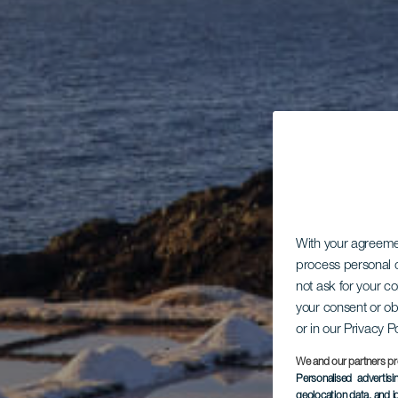
With your agreem
process personal d
not ask for your c
your consent or ob
or in our Privacy P
We and our partners pr
Personalised advertis
geolocation data, and i