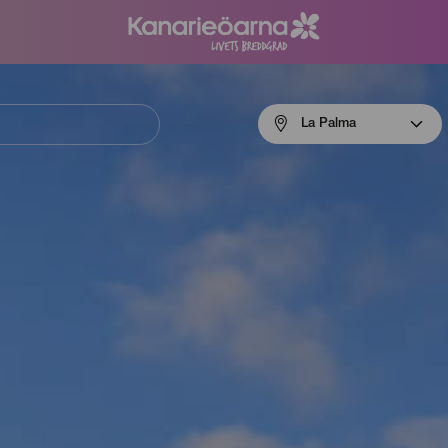
Menú
La Palma
navigation
La
Palma