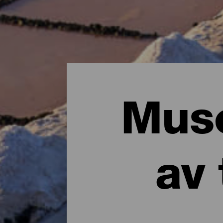
Muse
av 