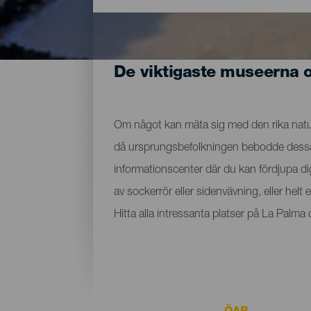
De viktigaste museerna 
Om något kan mäta sig med den rika nature
då ursprungsbefolkningen bebodde dessa ma
informationscenter där du kan fördjupa d
av sockerrör eller sidenvävning, eller hel
Hitta alla intressanta platser på La Palm