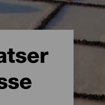
atser
esse