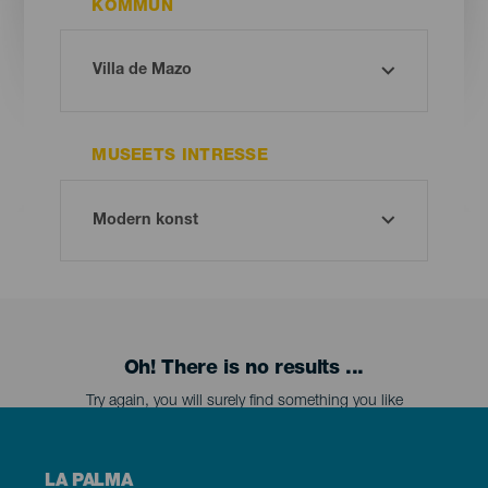
KOMMUN
MUSEETS INTRESSE
Oh! There is no results ...
Try again, you will surely find something you like
Menú
LA PALMA