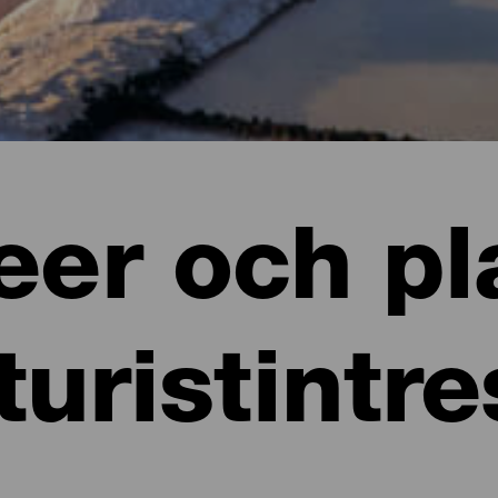
er och pl
turistintr