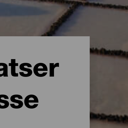
atser
esse