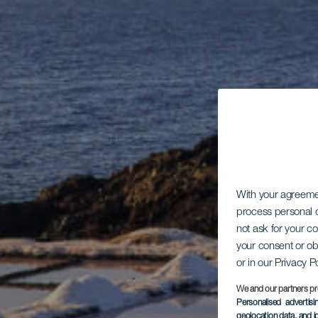
With your agreem
process personal d
not ask for your c
your consent or ob
or in our Privacy P
We and our partners pr
Personalised advertis
geolocation data, and i