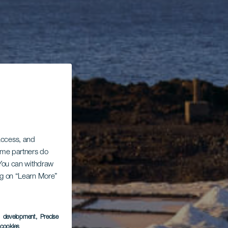
 access, and
Some partners do
. You can withdraw
ing on “Learn More”
s development
, Precise
l cookies