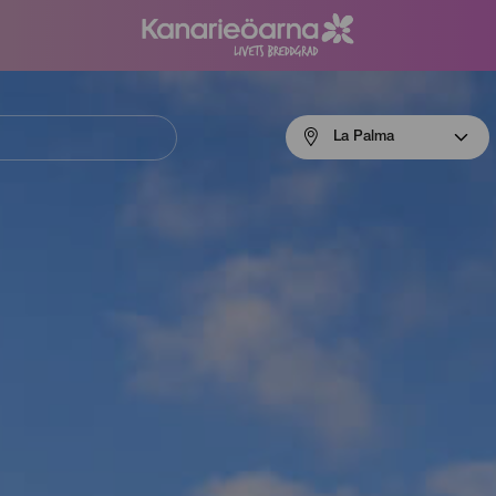
Menú
La Palma
navigation
La
Palma