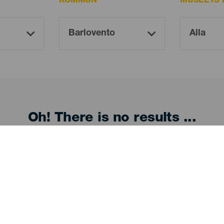
KOMMUN
MUSEETS 
Oh! There is no results ...
Try again, you will surely find something you like