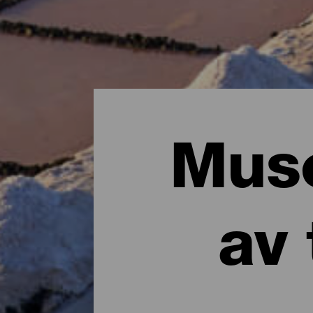
Muse
av 