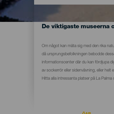
De viktigaste museerna 
Om något kan mäta sig med den rika nature
då ursprungsbefolkningen bebodde dessa ma
informationscenter där du kan fördjupa d
av sockerrör eller sidenvävning, eller hel
Hitta alla intressanta platser på La Palm