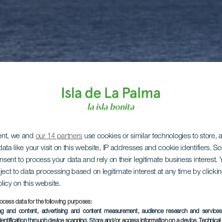
ent, we and
our 14 partners
use cookies or similar technologies to store,
ata like your visit on this website, IP addresses and cookie identifiers. 
onsent to process your data and rely on their legitimate business interest
ject to data processing based on legitimate interest at any time by click
olicy on this website.
ocess data for the following purposes:
ing and content, advertising and content measurement, audience research and service
dentification through device scanning
, Store and/or access information on a device
, Technica