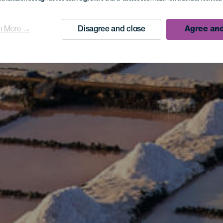
n More →
Disagree and close
Agree and