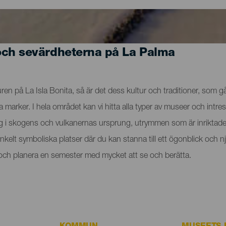
och sevärdheterna på La Palma
n på La Isla Bonita, så är det dess kultur och traditioner, som går
rker. I hela området kan vi hitta alla typer av museer och intres
ig i skogens och vulkanernas ursprung, utrymmen som är inriktade 
t enkelt symboliska platser där du kan stanna till ett ögonblick o
a och planera en semester med mycket att se och berätta.