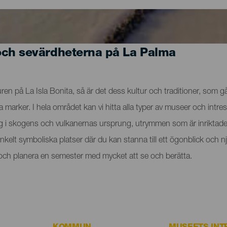
och sevärdheterna på La Palma
n på La Isla Bonita, så är det dess kultur och traditioner, som går
rker. I hela området kan vi hitta alla typer av museer och intres
ig i skogens och vulkanernas ursprung, utrymmen som är inriktade 
t enkelt symboliska platser där du kan stanna till ett ögonblick o
a och planera en semester med mycket att se och berätta.