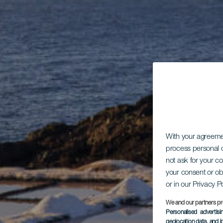
With your agreem
process personal d
not ask for your c
your consent or ob
or in our Privacy P
We and our partners pr
Personalised advertis
geolocation data, and i