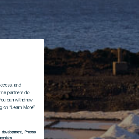
 access, and
Some partners do
. You can withdraw
ing on “Learn More”
s development
, Precise
l cookies