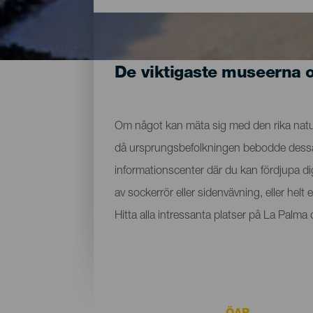
De viktigaste museerna 
Om något kan mäta sig med den rika nature
då ursprungsbefolkningen bebodde dessa ma
informationscenter där du kan fördjupa d
av sockerrör eller sidenvävning, eller hel
Hitta alla intressanta platser på La Palm