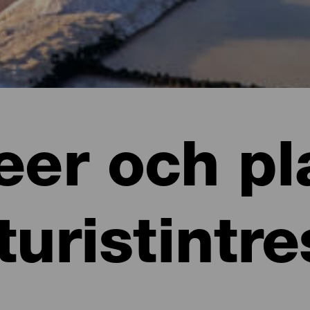
er och pl
turistintr