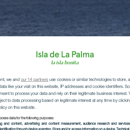
ent, we and
our 14 partners
use cookies or similar technologies to store,
ata like your visit on this website, IP addresses and cookie identifiers. 
onsent to process your data and rely on their legitimate business interest
ject to data processing based on legitimate interest at any time by click
olicy on this website.
ocess data for the following purposes:
ing and content, advertising and content measurement, audience research and service
dentification through device scanning
, Store and/or access information on a device
, Technica