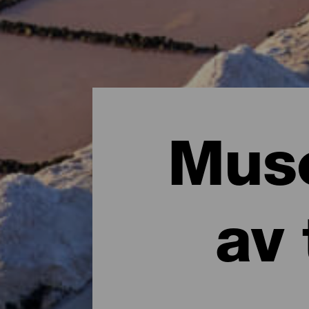
Muse
av 