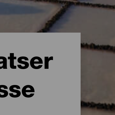
atser
esse