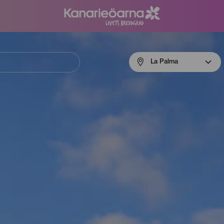
Menú
La Palma
navigation
La
Palma