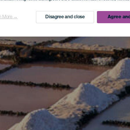
n More →
Disagree and close
Agree and