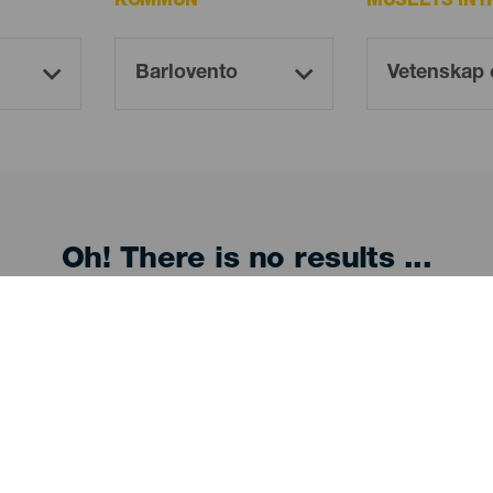
KOMMUN
MUSEETS INT
Oh! There is no results ...
Try again, you will surely find something you like