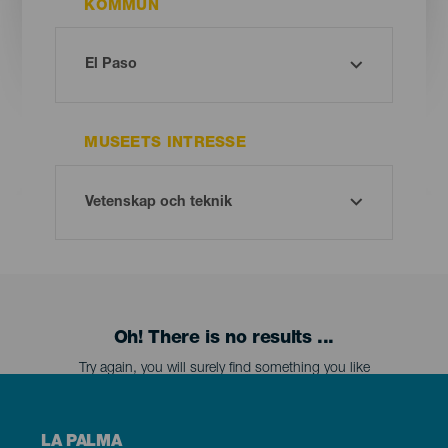
KOMMUN
MUSEETS INTRESSE
Oh! There is no results ...
Try again, you will surely find something you like
Menú
LA PALMA