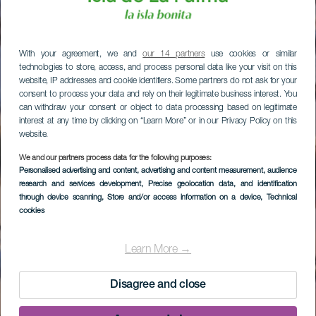
With your agreement, we and
our 14 partners
use cookies or similar
technologies to store, access, and process personal data like your visit on this
website, IP addresses and cookie identifiers. Some partners do not ask for your
consent to process your data and rely on their legitimate business interest. You
can withdraw your consent or object to data processing based on legitimate
interest at any time by clicking on “Learn More” or in our Privacy Policy on this
website.
We and our partners process data for the following purposes:
Personalised advertising and content, advertising and content measurement, audience
research and services development
, Precise geolocation data, and identification
through device scanning
, Store and/or access information on a device
, Technical
cookies
Learn More →
Disagree and close