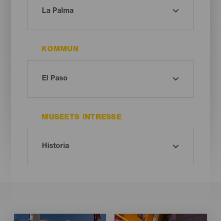
KOMMUN
MUSEETS INTRESSE
Imagen
Imagen
Imagen
Imagen