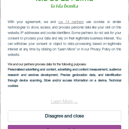
With your agreement, we and
our 14 partners
use cookies or similar
technologies to store, access, and process personal data like your visit on this
website, IP addresses and cookie identifiers. Some partners do not ask for your
consent to process your data and rely on their legitimate business interest. You
can withdraw your consent or object to data processing based on legitimate
interest at any time by clicking on “Learn More” or in our Privacy Policy on this
website.
We and our partners process data for the following purposes:
Personalised advertising and content, advertising and content measurement, audience
research and services development
, Precise geolocation data, and identification
through device scanning
, Store and/or access information on a device
, Technical
cookies
Learn More →
Disagree and close