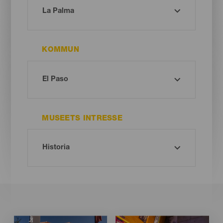
KOMMUN
MUSEETS INTRESSE
Imagen
Imagen
Imagen
Imagen