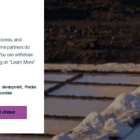
 access, and
Some partners do
. You can withdraw
ing on “Learn More”
s development
, Precise
l cookies
 close