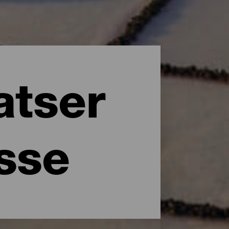
atser
esse