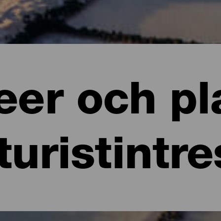
er och pl
turistintr