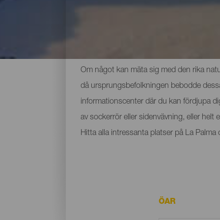
De viktigaste museerna 
Om något kan mäta sig med den rika nature
då ursprungsbefolkningen bebodde dessa ma
informationscenter där du kan fördjupa d
av sockerrör eller sidenvävning, eller hel
Hitta alla intressanta platser på La Palm
ÖAR