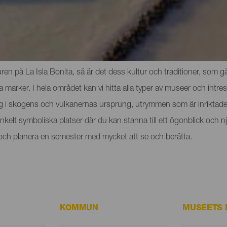
och sevärdheterna på La Palma
n på La Isla Bonita, så är det dess kultur och traditioner, som går
rker. I hela området kan vi hitta alla typer av museer och intres
ig i skogens och vulkanernas ursprung, utrymmen som är inriktade 
t enkelt symboliska platser där du kan stanna till ett ögonblick o
a och planera en semester med mycket att se och berätta.
KOMMUN
MUSEETS 