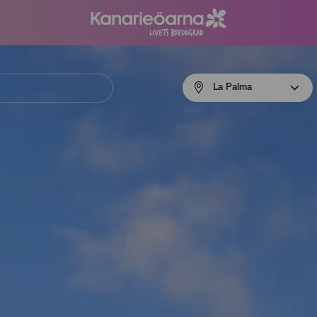
Menú
La Palma
navigation
La
Palma