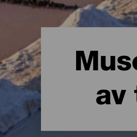
Muse
av 