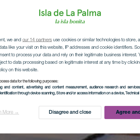
ent, we and
our 14 partners
use cookies or similar technologies to store,
ata like your visit on this website, IP addresses and cookie identifiers. 
onsent to process your data and rely on their legitimate business interest
ject to data processing based on legitimate interest at any time by click
olicy on this website.
ocess data for the following purposes:
ing and content, advertising and content measurement, audience research and service
dentification through device scanning
, Store and/or access information on a device
, Technica
n More →
Disagree and close
Agree and