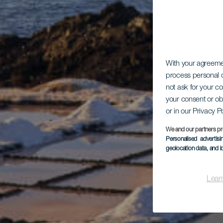
With your agreem
process personal d
not ask for your c
your consent or ob
or in our Privacy P
We and our partners pr
Personalised advertis
geolocation data, and i
Lear