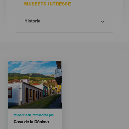
MUSEETS INTRESSE
Imagen
Imagen
Listado
Categoría
Muséer och intressanta platser
Titular
Casa de la Décima