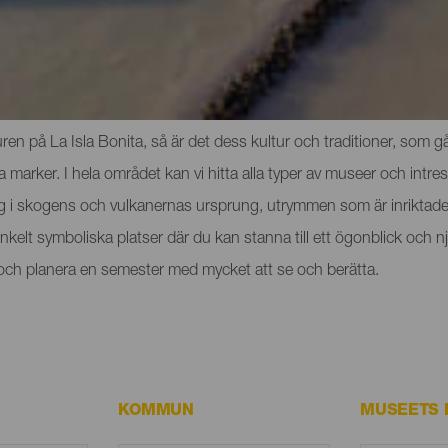
och sevärdheterna på La Palma
n på La Isla Bonita, så är det dess kultur och traditioner, som går
rker. I hela området kan vi hitta alla typer av museer och intres
ig i skogens och vulkanernas ursprung, utrymmen som är inriktade 
t enkelt symboliska platser där du kan stanna till ett ögonblick o
a och planera en semester med mycket att se och berätta.
KOMMUN
MUSEETS 