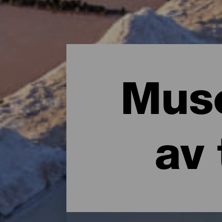
Muse
av 