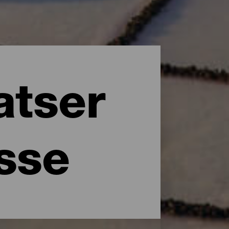
atser
esse