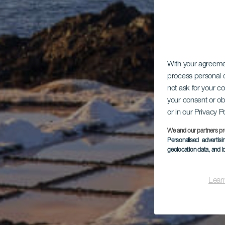
With your agreem
process personal d
not ask for your c
your consent or ob
or in our Privacy P
We and our partners pr
Personalised advertis
geolocation data, and i
Lear