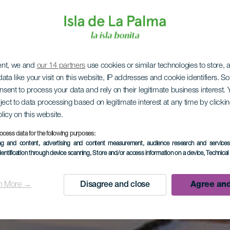
ent, we and
our 14 partners
use cookies or similar technologies to store,
ata like your visit on this website, IP addresses and cookie identifiers. 
onsent to process your data and rely on their legitimate business interest
ject to data processing based on legitimate interest at any time by click
olicy on this website.
ocess data for the following purposes:
ing and content, advertising and content measurement, audience research and service
dentification through device scanning
, Store and/or access information on a device
, Technica
n More →
Disagree and close
Agree and