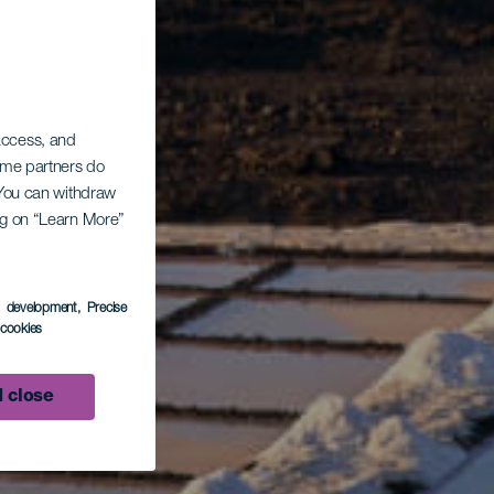
 access, and
Some partners do
. You can withdraw
ing on “Learn More”
s development
, Precise
l cookies
 close