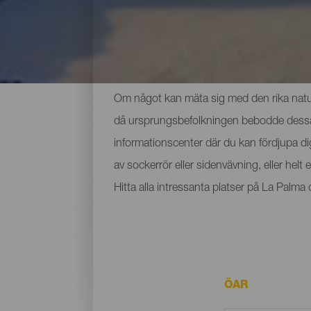
De viktigaste museerna 
Om något kan mäta sig med den rika nature
då ursprungsbefolkningen bebodde dessa ma
informationscenter där du kan fördjupa d
av sockerrör eller sidenvävning, eller hel
Hitta alla intressanta platser på La Palm
ÖAR