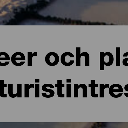
er och pl
turistintr