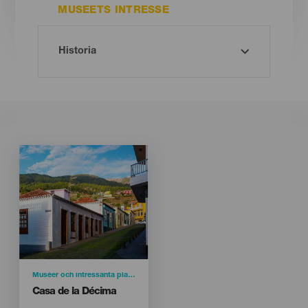
MUSEETS INTRESSE
Imagen
Imagen
Listado
Categoría
Muséer och intressanta platser
Titular
Casa de la Décima