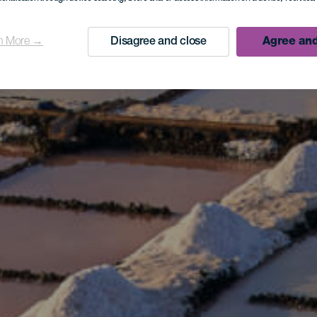
n More →
Disagree and close
Agree and