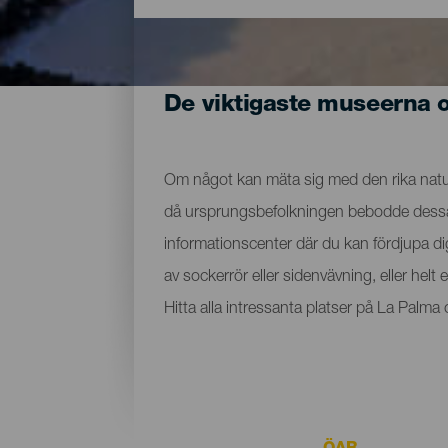
De viktigaste museerna 
Om något kan mäta sig med den rika nature
då ursprungsbefolkningen bebodde dessa ma
informationscenter där du kan fördjupa d
av sockerrör eller sidenvävning, eller hel
Hitta alla intressanta platser på La Palm