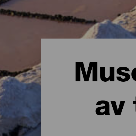
Muse
av 