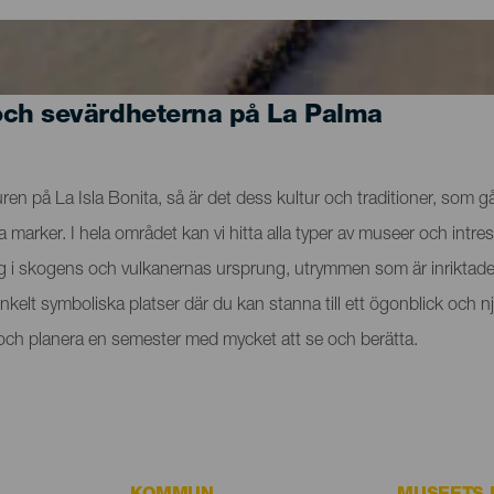
och sevärdheterna på La Palma
n på La Isla Bonita, så är det dess kultur och traditioner, som går
rker. I hela området kan vi hitta alla typer av museer och intres
ig i skogens och vulkanernas ursprung, utrymmen som är inriktade 
t enkelt symboliska platser där du kan stanna till ett ögonblick o
a och planera en semester med mycket att se och berätta.