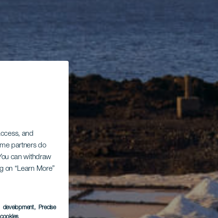
 access, and
Some partners do
. You can withdraw
ing on “Learn More”
s development
, Precise
l cookies