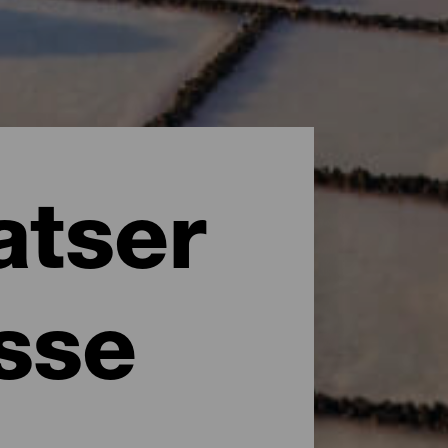
atser
esse