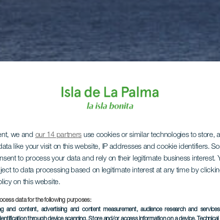
ent, we and
our 14 partners
use cookies or similar technologies to store,
ata like your visit on this website, IP addresses and cookie identifiers. 
onsent to process your data and rely on their legitimate business interest
ject to data processing based on legitimate interest at any time by click
olicy on this website.
ocess data for the following purposes:
ing and content, advertising and content measurement, audience research and service
dentification through device scanning
, Store and/or access information on a device
, Technica