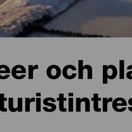
er och pl
turistintr