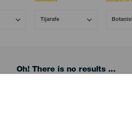
KOMMUN
MUSEETS 
Oh! There is no results ...
Try again, you will surely find something you like