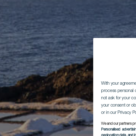
With your agreem
process personal d
not ask for your c
your consent or ob
or in our Privacy P
We and our partners pr
Personalised advertis
geolocation data, and i