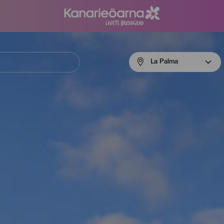
Menú
La Palma
navigation
La
Palma