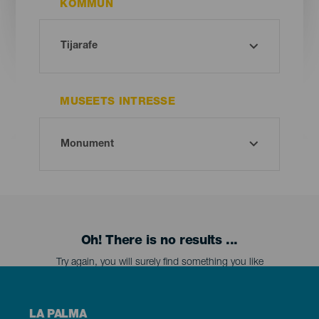
KOMMUN
MUSEETS INTRESSE
Oh! There is no results ...
Try again, you will surely find something you like
Menú
LA PALMA