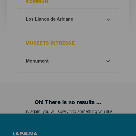
KOMMUN
MUSEETS INTRESSE
Oh! There is no results ...
Try again, you will surely find something you like
Menú
LA PALMA