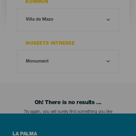
KOMMUN
MUSEETS INTRESSE
Oh! There is no results ...
Try again, you will surely find something you like
Menú
LA PALMA