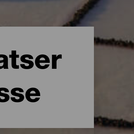
atser
esse