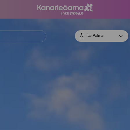
Menú
La Palma
navigation
La
Palma