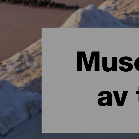
Muse
av 