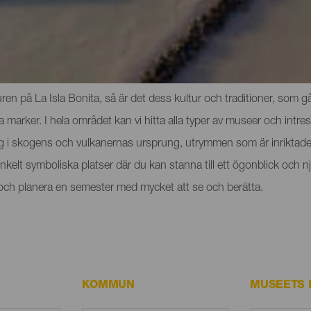
och sevärdheterna på La Palma
n på La Isla Bonita, så är det dess kultur och traditioner, som går
rker. I hela området kan vi hitta alla typer av museer och intres
ig i skogens och vulkanernas ursprung, utrymmen som är inriktade 
t enkelt symboliska platser där du kan stanna till ett ögonblick o
a och planera en semester med mycket att se och berätta.
KOMMUN
MUSEETS 