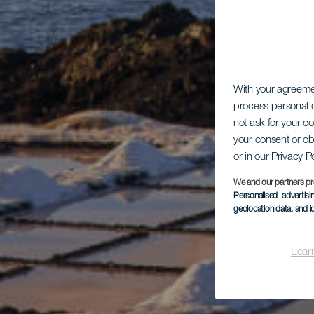
With your agreem
process personal d
not ask for your c
your consent or ob
or in our Privacy P
We and our partners pr
Personalised advertis
geolocation data, and i
Lear