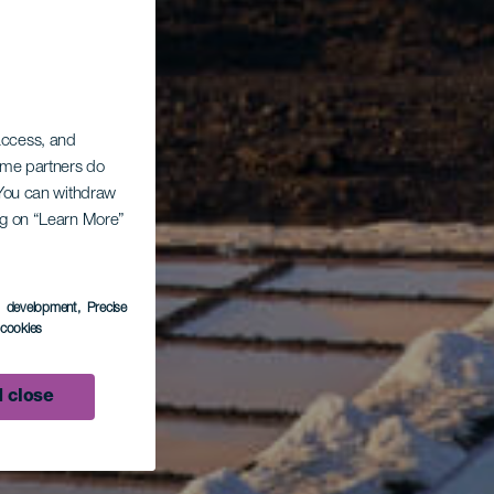
 access, and
Some partners do
. You can withdraw
ing on “Learn More”
s development
, Precise
l cookies
 close