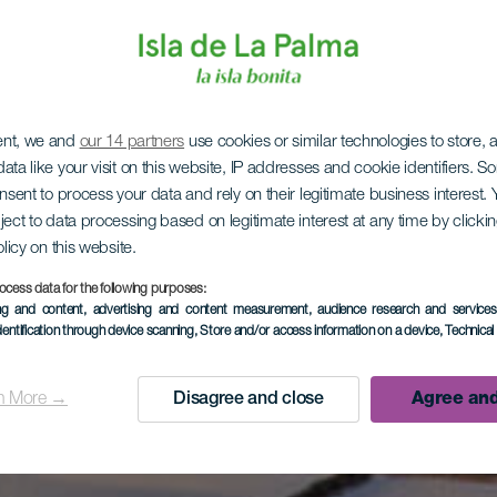
ent, we and
our 14 partners
use cookies or similar technologies to store,
ata like your visit on this website, IP addresses and cookie identifiers. 
onsent to process your data and rely on their legitimate business interest
ject to data processing based on legitimate interest at any time by click
olicy on this website.
ocess data for the following purposes:
ing and content, advertising and content measurement, audience research and service
dentification through device scanning
, Store and/or access information on a device
, Technica
n More →
Disagree and close
Agree and