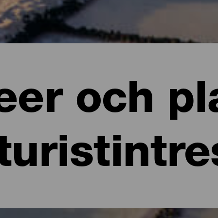
er och pl
turistintr