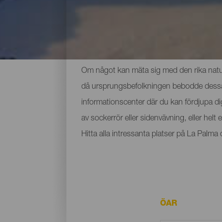
De viktigaste museerna 
Om något kan mäta sig med den rika nature
då ursprungsbefolkningen bebodde dessa ma
informationscenter där du kan fördjupa d
av sockerrör eller sidenvävning, eller hel
Hitta alla intressanta platser på La Palm
ÖAR