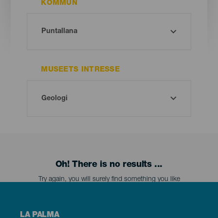
KOMMUN
MUSEETS INTRESSE
Oh! There is no results ...
Try again, you will surely find something you like
Menú
LA PALMA