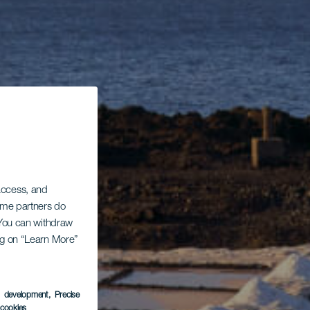
 access, and
Some partners do
. You can withdraw
ing on “Learn More”
s development
, Precise
l cookies