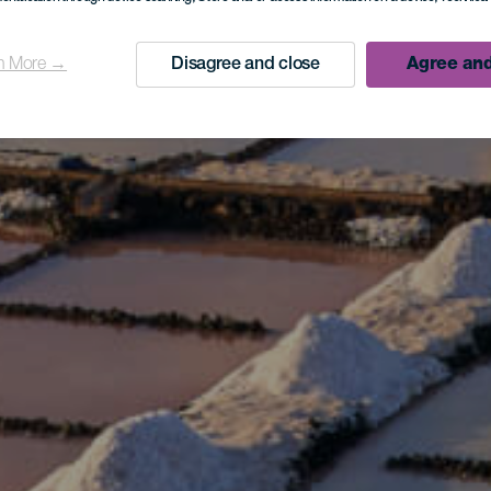
n More →
Disagree and close
Agree and