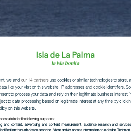
ent, we and
our 14 partners
use cookies or similar technologies to store,
ata like your visit on this website, IP addresses and cookie identifiers. 
onsent to process your data and rely on their legitimate business interest
ject to data processing based on legitimate interest at any time by click
olicy on this website.
ocess data for the following purposes:
ing and content, advertising and content measurement, audience research and service
dentification through device scanning
, Store and/or access information on a device
, Technica