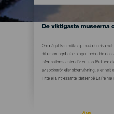
De viktigaste museerna 
Om något kan mäta sig med den rika nature
då ursprungsbefolkningen bebodde dessa ma
informationscenter där du kan fördjupa d
av sockerrör eller sidenvävning, eller hel
Hitta alla intressanta platser på La Palm