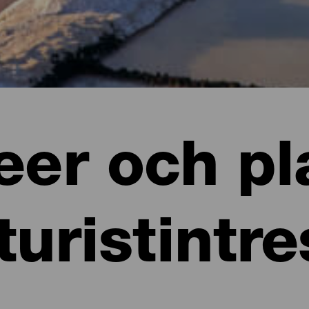
er och pl
turistintr