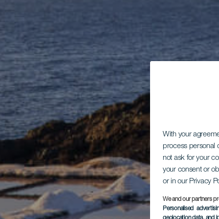
With your agreem
process personal d
not ask for your c
your consent or ob
or in our Privacy P
We and our partners pr
Personalised advertis
geolocation data, and i