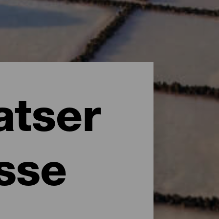
atser
esse