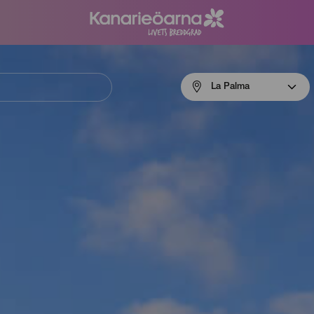
Menú
La Palma
navigation
La
Palma