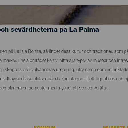
och sevärdheterna på La Palma
n på La Isla Bonita, så är det dess kultur och traditioner, som går
rker. I hela området kan vi hitta alla typer av museer och intres
ig i skogens och vulkanernas ursprung, utrymmen som är inriktade 
t enkelt symboliska platser där du kan stanna till ett ögonblick o
a och planera en semester med mycket att se och berätta.