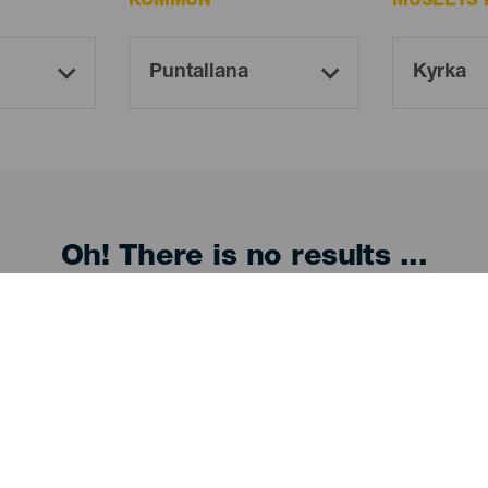
KOMMUN
MUSEETS 
Oh! There is no results ...
Try again, you will surely find something you like