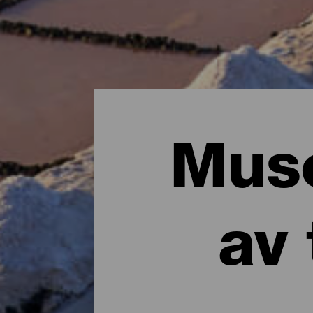
Muse
av 