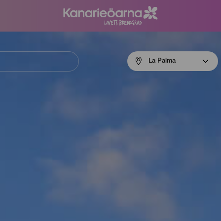
Menú
La Palma
navigation
La
Palma