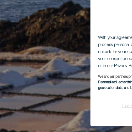
With your agreem
process personal d
not ask for your c
your consent or ob
or in our Privacy P
We and our partners pr
Personalised advertis
geolocation data, and i
Lear