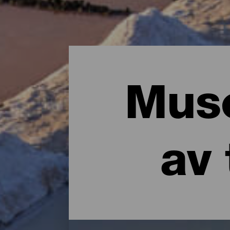
Muse
av 