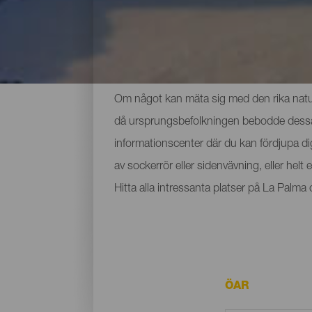
De viktigaste museerna 
Om något kan mäta sig med den rika nature
då ursprungsbefolkningen bebodde dessa ma
informationscenter där du kan fördjupa d
av sockerrör eller sidenvävning, eller hel
Hitta alla intressanta platser på La Palm
ÖAR