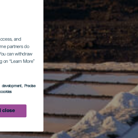
 access, and
Some partners do
. You can withdraw
ing on “Learn More”
s development
, Precise
l cookies
 close