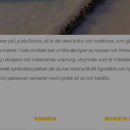
och sevärdheterna på La Palma
n på La Isla Bonita, så är det dess kultur och traditioner, som går
rker. I hela området kan vi hitta alla typer av museer och intres
ig i skogens och vulkanernas ursprung, utrymmen som är inriktade 
t enkelt symboliska platser där du kan stanna till ett ögonblick o
a och planera en semester med mycket att se och berätta.
KOMMUN
MUSEETS 