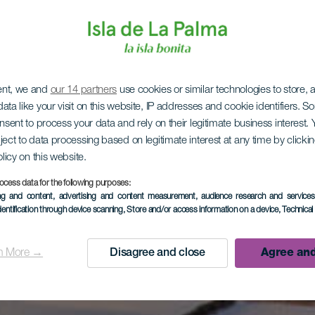
ent, we and
our 14 partners
use cookies or similar technologies to store,
ata like your visit on this website, IP addresses and cookie identifiers. 
onsent to process your data and rely on their legitimate business interest
ject to data processing based on legitimate interest at any time by click
olicy on this website.
ocess data for the following purposes:
ing and content, advertising and content measurement, audience research and service
dentification through device scanning
, Store and/or access information on a device
, Technica
n More →
Disagree and close
Agree and