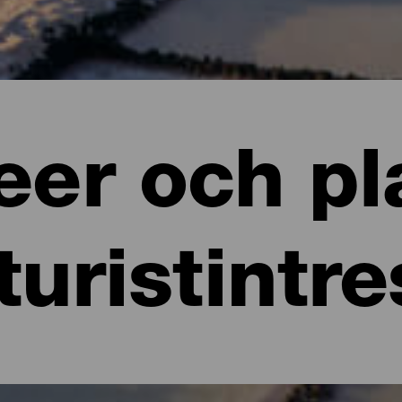
er och pl
turistintr