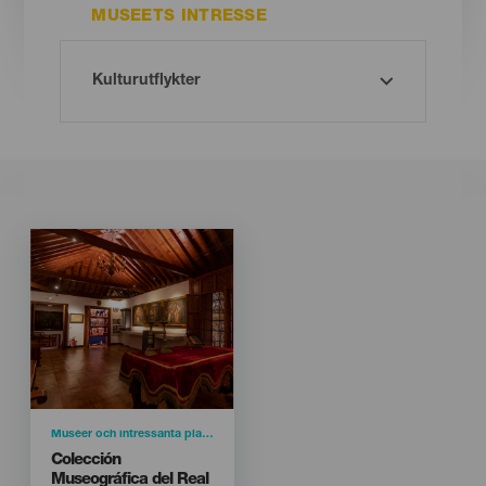
MUSEETS INTRESSE
Imagen
Imagen
Listado
Categoría
Muséer och intressanta platser
Titular
Colección
Museográfica del Real