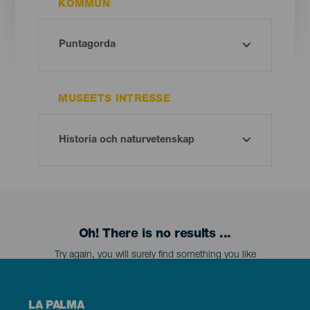
KOMMUN
MUSEETS INTRESSE
Oh! There is no results ...
Try again, you will surely find something you like
Menú
LA PALMA