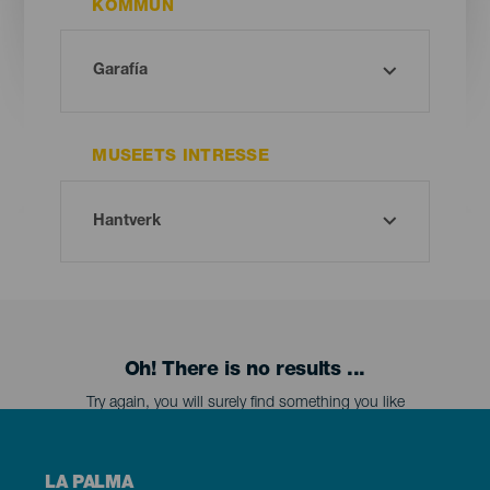
KOMMUN
MUSEETS INTRESSE
Oh! There is no results ...
Try again, you will surely find something you like
Menú
LA PALMA