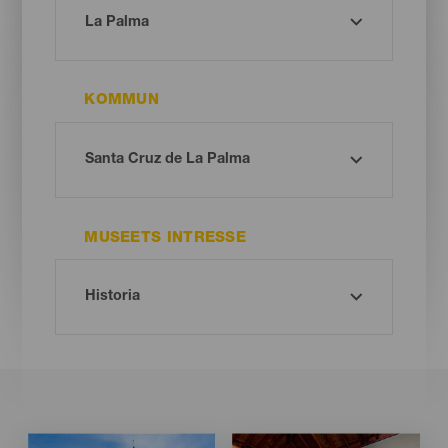
KOMMUN
MUSEETS INTRESSE
Imagen
Imagen
Imagen
Imagen