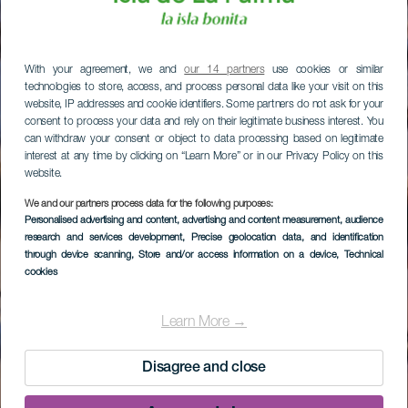
With your agreement, we and
our 14 partners
use cookies or similar
technologies to store, access, and process personal data like your visit on this
website, IP addresses and cookie identifiers. Some partners do not ask for your
consent to process your data and rely on their legitimate business interest. You
can withdraw your consent or object to data processing based on legitimate
interest at any time by clicking on “Learn More” or in our Privacy Policy on this
website.
We and our partners process data for the following purposes:
Personalised advertising and content, advertising and content measurement, audience
research and services development
, Precise geolocation data, and identification
through device scanning
, Store and/or access information on a device
, Technical
cookies
Learn More →
Disagree and close