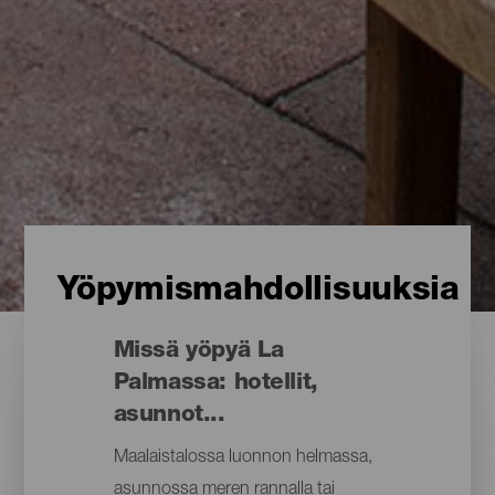
Yöpymismahdollisuuksia
Missä yöpyä La
Palmassa: hotellit,
asunnot...
Maalaistalossa luonnon helmassa,
asunnossa meren rannalla tai