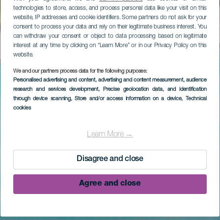
technologies to store, access, and process personal data like your visit on this
website, IP addresses and cookie identifiers. Some partners do not ask for your
consent to process your data and rely on their legitimate business interest. You
can withdraw your consent or object to data processing based on legitimate
interest at any time by clicking on “Learn More” or in our Privacy Policy on this
website.
We and our partners process data for the following purposes:
Personalised advertising and content, advertising and content measurement, audience
research and services development
, Precise geolocation data, and identification
through device scanning
, Store and/or access information on a device
, Technical
cookies
Learn More →
Disagree and close
Agree and close