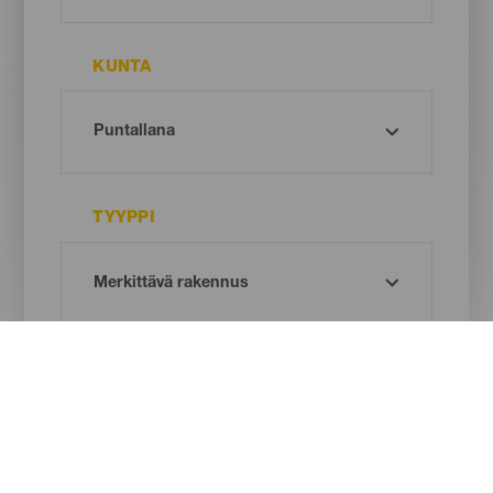
KUNTA
TYYPPI
Oh! There is no results ...
Try again, you will surely find something you like