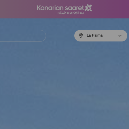
Menú
La Palma
navigation
La
Palma