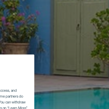
 access, and
Some partners do
. You can withdraw
ing on “Learn More”