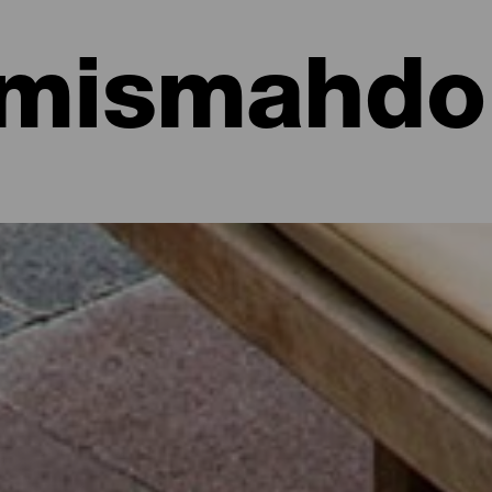
mismahdol
hotellit, asunnot...
sa meren rannalla tai viehättävässä hotellissa, jossa on runsaast
aisille matkailijoille kautta koko saaren hieman yli 700 neliökilomet
n tai irrottaudu rutiineista muutamaksi päiväksi Isla Bonitan parhaid