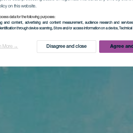
olicy on this website.
ocess data for the following purposes:
ing and content, advertising and content measurement, audience research and service
dentification through device scanning
, Store and/or access information on a device
, Technica
n More →
Disagree and close
Agree and