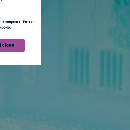
s development
, Precise
l cookies
 close