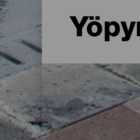
Yöpy
Missä yöpyä La Palmassa: 
Maalaistalossa luonnon helmassa, asunnos
tarjoaa paljon majoitusvaihtoehtoja kaikenl
lataamiseen saarella vietetyn päivän jälkee