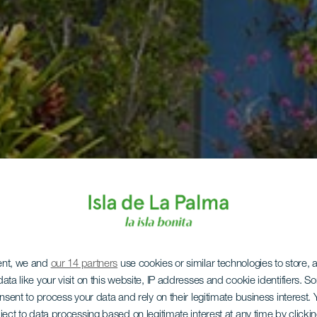
ent, we and
our 14 partners
use cookies or similar technologies to store,
ata like your visit on this website, IP addresses and cookie identifiers. 
onsent to process your data and rely on their legitimate business interest
ject to data processing based on legitimate interest at any time by click