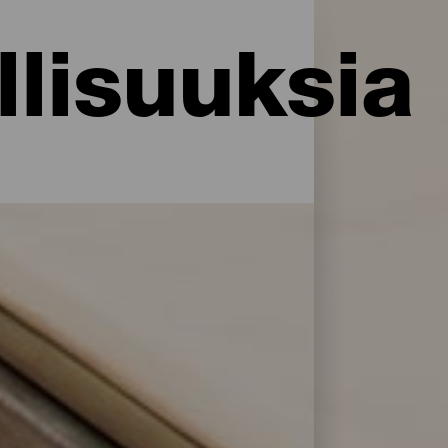
lisuuksia
i palveluja ja mukavuuksia: La Palma
rillään. Löydä täydellinen majoitus akkujen
en majoitusliikkeitä avulla.