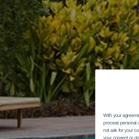
With your agreem
process personal d
not ask for your c
your consent or ob