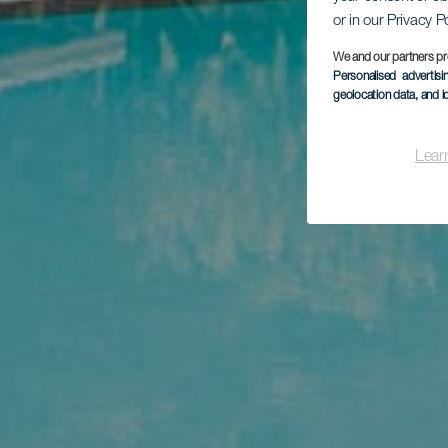
or in our Privacy P
We and our partners pr
Personalised advertis
geolocation data, and i
Lear