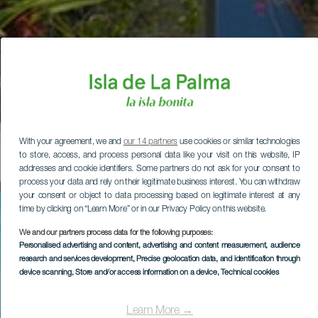
With your agreement, we and
our 14 partners
use cookies or similar technologies
to store, access, and process personal data like your visit on this website, IP
addresses and cookie identifiers. Some partners do not ask for your consent to
process your data and rely on their legitimate business interest. You can withdraw
your consent or object to data processing based on legitimate interest at any
time by clicking on “Learn More” or in our Privacy Policy on this website.
We and our partners process data for the following purposes:
Personalised advertising and content, advertising and content measurement, audience
research and services development
, Precise geolocation data, and identification through
device scanning
, Store and/or access information on a device
, Technical cookies
Learn More →