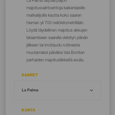
La Palma tarjoaa paljon
majoitusvaihtoehtoja kaikenlaisille
matkailijoille kautta koko saaren
hieman yli 700 neliökilometrillään.
Löydä täydellinen majoitus akkujen
lataamiseen saarella vietetyn päivän
jälkeen tai irrottaudu rutiineista
muutamaksi päiväksi Isla Bonitan
parhaiden majoitusliikkeitä avulla.
SAARET
KUNTA