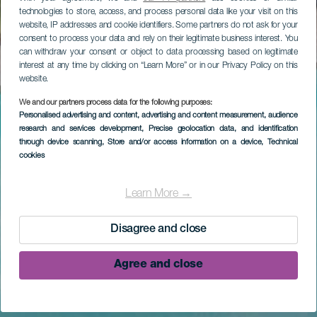
technologies to store, access, and process personal data like your visit on this
website, IP addresses and cookie identifiers. Some partners do not ask for your
consent to process your data and rely on their legitimate business interest. You
can withdraw your consent or object to data processing based on legitimate
interest at any time by clicking on “Learn More” or in our Privacy Policy on this
website.
We and our partners process data for the following purposes:
Personalised advertising and content, advertising and content measurement, audience
research and services development
, Precise geolocation data, and identification
through device scanning
, Store and/or access information on a device
, Technical
cookies
Learn More →
Disagree and close
Agree and close