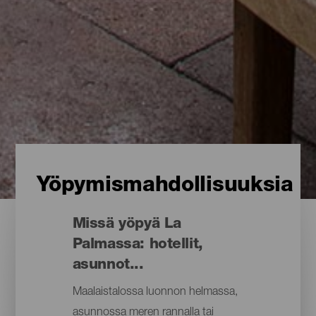
Yöpymismahdollisuuksia
Missä yöpyä La
Palmassa: hotellit,
asunnot...
Maalaistalossa luonnon helmassa,
asunnossa meren rannalla tai