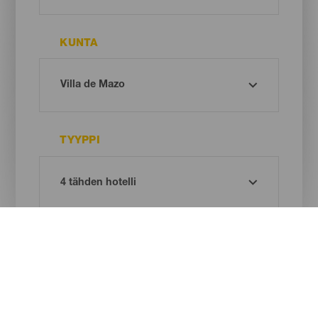
KUNTA
TYYPPI
Oh! There is no results ...
Try again, you will surely find something you like