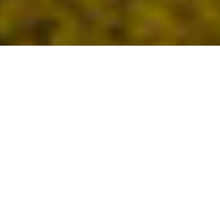
La Palman keskellä ja länsipuolella
sijaitseva El Paso on majesteettinen,
perinteinen kunta sekä saaren tärkeä
keskus ja sydän. Paikka kiinnostaa
luontonsa ansiosta kaikkia siellä
vierailevia. Lisäksi saarella sijaitsee
hiljattain purkautunut La Palman
tulivuori, ja purkauksen jäljet ovat
edelleen nähtävissä.