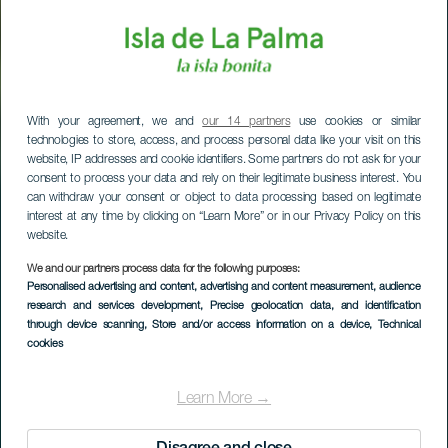
With your agreement, we and
our 14 partners
use cookies or similar
technologies to store, access, and process personal data like your visit on this
website, IP addresses and cookie identifiers. Some partners do not ask for your
consent to process your data and rely on their legitimate business interest. You
can withdraw your consent or object to data processing based on legitimate
interest at any time by clicking on “Learn More” or in our Privacy Policy on this
website.
We and our partners process data for the following purposes:
Personalised advertising and content, advertising and content measurement, audience
research and services development
, Precise geolocation data, and identification
through device scanning
, Store and/or access information on a device
, Technical
cookies
El Paso
Learn More →