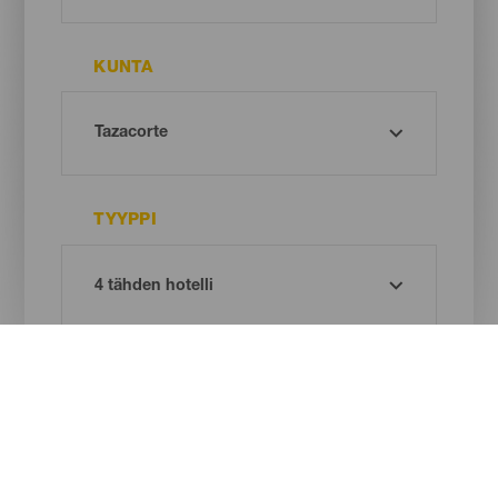
KUNTA
TYYPPI
Oh! There is no results ...
Try again, you will surely find something you like