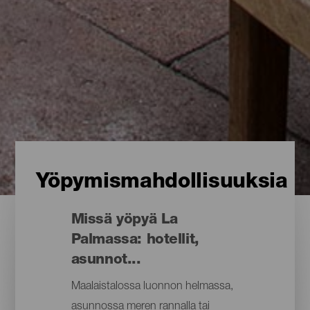
Yöpymismahdollisuuksia
Missä yöpyä La
Palmassa: hotellit,
asunnot...
Maalaistalossa luonnon helmassa,
asunnossa meren rannalla tai