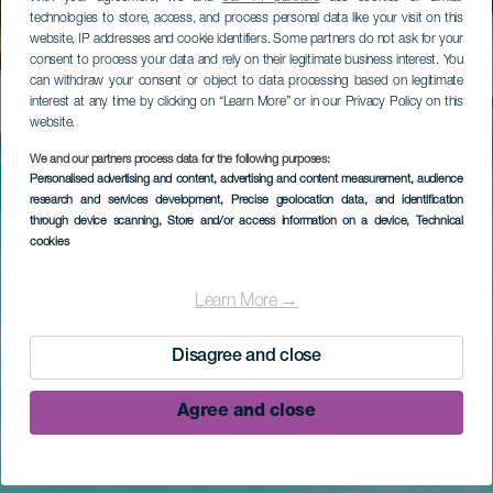
technologies to store, access, and process personal data like your visit on this
website, IP addresses and cookie identifiers. Some partners do not ask for your
consent to process your data and rely on their legitimate business interest. You
can withdraw your consent or object to data processing based on legitimate
interest at any time by clicking on “Learn More” or in our Privacy Policy on this
website.
We and our partners process data for the following purposes:
Personalised advertising and content, advertising and content measurement, audience
research and services development
, Precise geolocation data, and identification
through device scanning
, Store and/or access information on a device
, Technical
cookies
Learn More →
Disagree and close
Agree and close