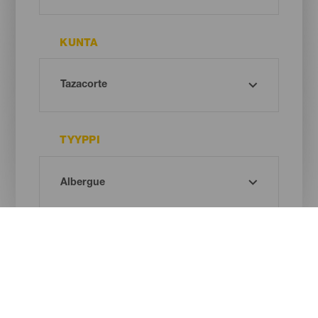
KUNTA
TYYPPI
Oh! There is no results ...
Try again, you will surely find something you like