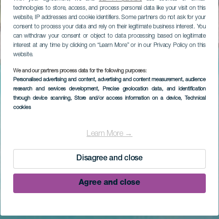
technologies to store, access, and process personal data like your visit on this
website, IP addresses and cookie identifiers. Some partners do not ask for your
consent to process your data and rely on their legitimate business interest. You
can withdraw your consent or object to data processing based on legitimate
interest at any time by clicking on “Learn More” or in our Privacy Policy on this
website.
We and our partners process data for the following purposes:
Personalised advertising and content, advertising and content measurement, audience
research and services development
, Precise geolocation data, and identification
through device scanning
, Store and/or access information on a device
, Technical
cookies
Learn More →
Disagree and close
Agree and close