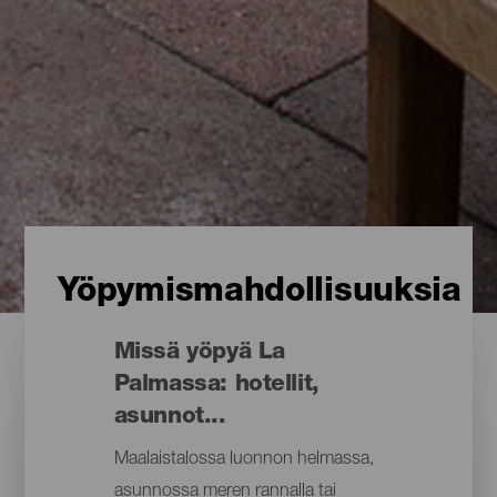
Yöpymismahdollisuuksia
Missä yöpyä La
Palmassa: hotellit,
asunnot...
Maalaistalossa luonnon helmassa,
asunnossa meren rannalla tai