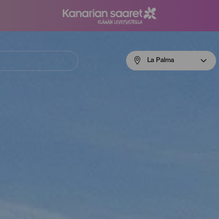
Menú
La Palma
navigation
La
Palma