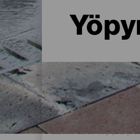
Yöpy
Missä yöpyä La Palmassa: 
Maalaistalossa luonnon helmassa, asunnos
tarjoaa paljon majoitusvaihtoehtoja kaikenl
lataamiseen saarella vietetyn päivän jälkee