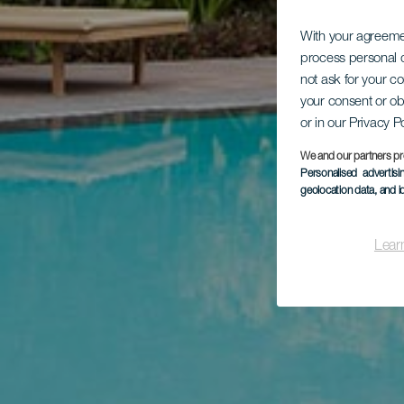
With your agreem
process personal d
not ask for your c
your consent or ob
or in our Privacy P
We and our partners pr
Personalised advertis
geolocation data, and i
Lear