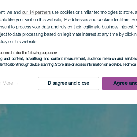
ent, we and
our 14 partners
use cookies or similar technologies to store,
ata like your visit on this website, IP addresses and cookie identifiers. 
onsent to process your data and rely on their legitimate business interest
ject to data processing based on legitimate interest at any time by click
olicy on this website.
ocess data for the following purposes:
ing and content, advertising and content measurement, audience research and service
dentification through device scanning
, Store and/or access information on a device
, Technica
n More →
Disagree and close
Agree and