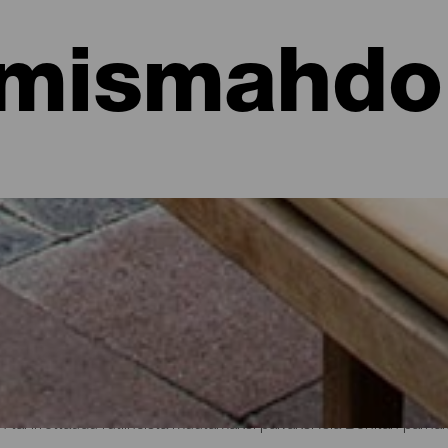
mismahdol
hotellit, asunnot...
sa meren rannalla tai viehättävässä hotellissa, jossa on runsaast
aisille matkailijoille kautta koko saaren hieman yli 700 neliökilomet
n tai irrottaudu rutiineista muutamaksi päiväksi Isla Bonitan parhaid