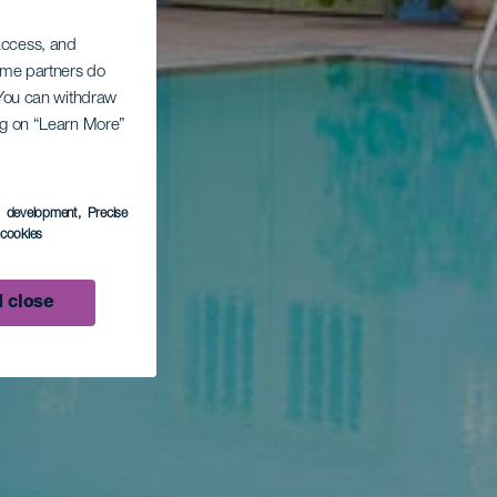
 access, and
Some partners do
. You can withdraw
ing on “Learn More”
s development
, Precise
l cookies
 close