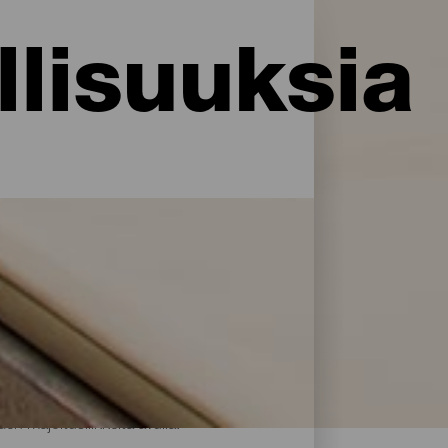
lisuuksia
i palveluja ja mukavuuksia: La Palma
rillään. Löydä täydellinen majoitus akkujen
en majoitusliikkeitä avulla.