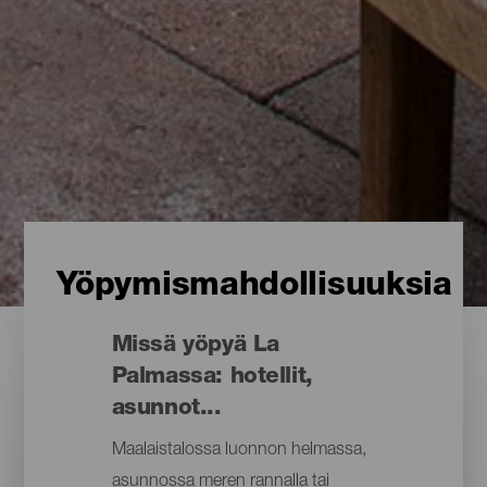
Yöpymismahdollisuuksia
Missä yöpyä La
Palmassa: hotellit,
asunnot...
Maalaistalossa luonnon helmassa,
asunnossa meren rannalla tai