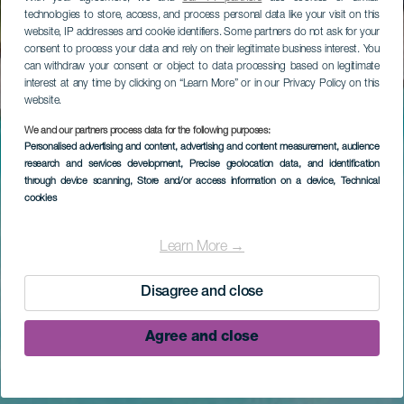
technologies to store, access, and process personal data like your visit on this
website, IP addresses and cookie identifiers. Some partners do not ask for your
consent to process your data and rely on their legitimate business interest. You
can withdraw your consent or object to data processing based on legitimate
interest at any time by clicking on “Learn More” or in our Privacy Policy on this
website.
We and our partners process data for the following purposes:
Personalised advertising and content, advertising and content measurement, audience
research and services development
, Precise geolocation data, and identification
through device scanning
, Store and/or access information on a device
, Technical
cookies
Learn More →
Disagree and close
Agree and close