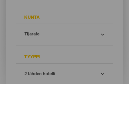
KUNTA
TYYPPI
Oh! There is no results ...
Try again, you will surely find something you like