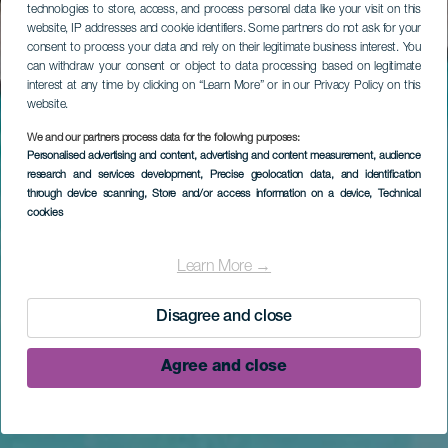
technologies to store, access, and process personal data like your visit on this
website, IP addresses and cookie identifiers. Some partners do not ask for your
consent to process your data and rely on their legitimate business interest. You
can withdraw your consent or object to data processing based on legitimate
interest at any time by clicking on “Learn More” or in our Privacy Policy on this
website.
We and our partners process data for the following purposes:
Personalised advertising and content, advertising and content measurement, audience
research and services development
, Precise geolocation data, and identification
through device scanning
, Store and/or access information on a device
, Technical
cookies
Learn More →
Disagree and close
Agree and close