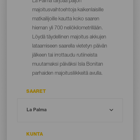
La Palma tarjoaa paljon
majoitusvaihtoehtoja kaikenlaisille
matkailijoille kautta koko saaren
hieman yli 700 neliökilometrillään.
Löydä täydellinen majoitus akkujen
lataamiseen saarella vietetyn päivän
jälkeen tai irrottaudu rutiineista
muutamaksi päiväksi Isla Bonitan
parhaiden majoitusliikkeitä avulla.
SAARET
KUNTA