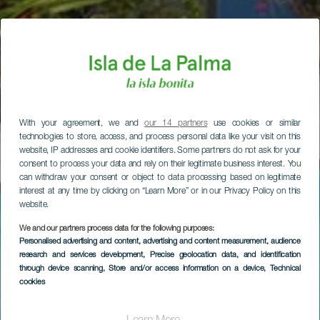
With your agreement, we and
our 14 partners
use cookies or similar
technologies to store, access, and process personal data like your visit on this
website, IP addresses and cookie identifiers. Some partners do not ask for your
consent to process your data and rely on their legitimate business interest. You
can withdraw your consent or object to data processing based on legitimate
interest at any time by clicking on “Learn More” or in our Privacy Policy on this
website.
We and our partners process data for the following purposes:
Personalised advertising and content, advertising and content measurement, audience
research and services development
, Precise geolocation data, and identification
through device scanning
, Store and/or access information on a device
, Technical
cookies