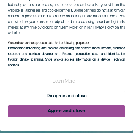
technologies to store, access, and process personal data like your visit on this
website, IP addresses and cookie identifiers. Some partners do not ask for your
consent to process your data and rely on their legitimate business interest. You
can withdraw your consent or object to data processing based on legitimate
interest at any time by clicking on “Learn More” or in our Privacy Policy on this
website.
We and our partners process data for the following purposes:
Personalised advertising and content, advertising and content measurement, audience
research and services development
, Precise geolocation data, and identification
through device scanning
, Store and/or access information on a device
, Technical
cookies
Learn More →
Disagree and close
Agree and close