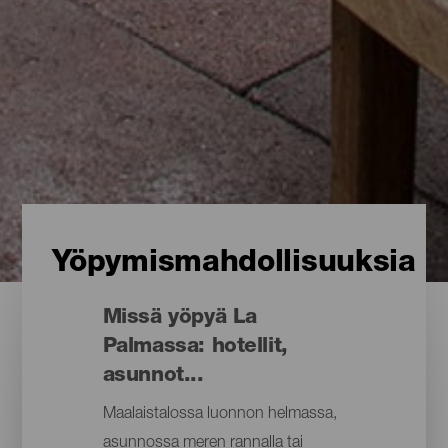
Yöpymismahdollisuuksia
Missä yöpyä La
Palmassa: hotellit,
asunnot...
Maalaistalossa luonnon helmassa,
asunnossa meren rannalla tai