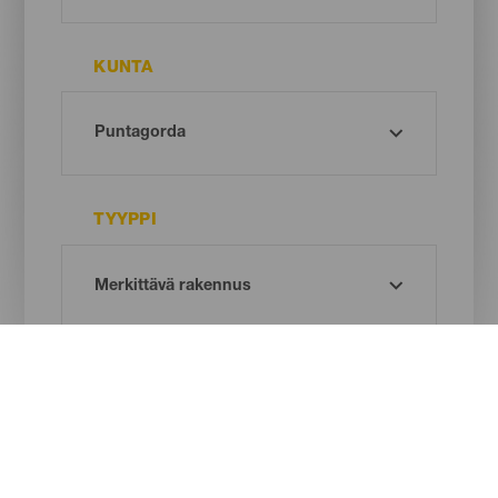
KUNTA
TYYPPI
Oh! There is no results ...
Try again, you will surely find something you like